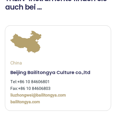
auch bei …
China
Beijing Bailitongya Culture co.,ltd
Tel:+86 10 84606801
Fax:+86 10 84606803
liuzhongwei@bailitongya.com
bailitongya.com