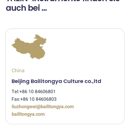
auch bei …
China
Beijing Bailitongya Culture co.,ltd
Tel:+86 10 84606801
Fax:+86 10 84606803
liuzhongwei@bailitongya.com
bailitongya.com