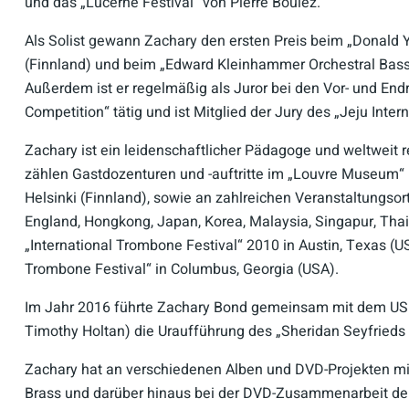
und das „Lucerne Festival“ von Pierre Boulez.
Als Solist gewann Zachary den ersten Preis beim „Donald
(Finnland) und beim „Edward Kleinhammer Orchestral Bas
Außerdem ist er regelmäßig als Juror bei den Vor- und End
Competition“ tätig und ist Mitglied der Jury des „Jeju Int
Zachary ist ein leidenschaftlicher Pädagoge und weltweit r
zählen Gastdozenturen und -auftritte im „Louvre Museum“ in
Helsinki (Finnland), sowie an zahlreichen Veranstaltungsort
England, Hongkong, Japan, Korea, Malaysia, Singapur, Tha
„International Trombone Festival“ 2010 in Austin, Texas (
Trombone Festival“ in Columbus, Georgia (USA).
Im Jahr 2016 führte Zachary Bond gemeinsam mit dem US A
Timothy Holtan) die Uraufführung des „Sheridan Seyfrieds
Zachary hat an verschiedenen Alben und DVD-Projekten mit
Brass und darüber hinaus bei der DVD-Zusammenarbeit der