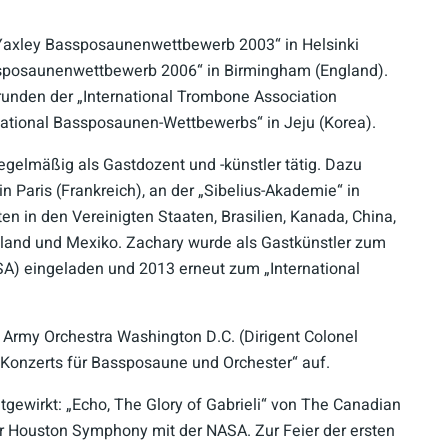
 Yaxley Bassposaunenwettbewerb 2003“ in Helsinki
sposaunenwettbewerb 2006“ in Birmingham (England).
runden der „International Trombone Association
ernational Bassposaunen-Wettbewerbs“ in Jeju (Korea).
egelmäßig als Gastdozent und -künstler tätig. Dazu
 Paris (Frankreich), an der „Sibelius-Akademie“ in
en in den Vereinigten Staaten, Brasilien, Kanada, China,
iland und Mexiko. Zachary wurde als Gastkünstler zum
USA) eingeladen und 2013 erneut zum „International
rmy Orchestra Washington D.C. (Dirigent Colonel
 Konzerts für Bassposaune und Orchester“ auf.
gewirkt: „Echo, The Glory of Gabrieli“ von The Canadian
 Houston Symphony mit der NASA. Zur Feier der ersten