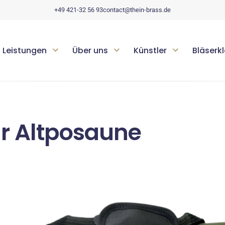
+49 421-32 56 93
contact@thein-brass.de
Leistungen
Über uns
Künstler
Bläserk
ür Altposaune