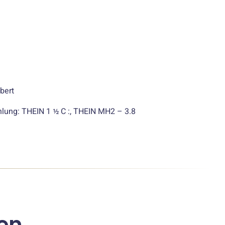
lbert
ung: THEIN 1 ½ C :, THEIN MH2 – 3.8
en