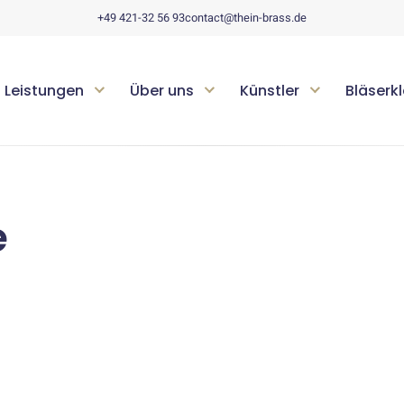
+49 421-32 56 93
contact@thein-brass.de
Leistungen
Über uns
Künstler
Bläserk
e