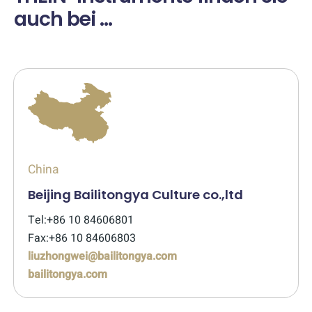
auch bei …
China
Beijing Bailitongya Culture co.,ltd
Tel:+86 10 84606801
Fax:+86 10 84606803
liuzhongwei@bailitongya.com
bailitongya.com