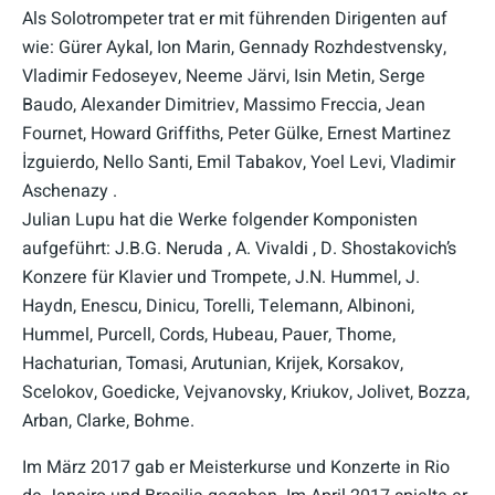
Als Solotrompeter trat er mit führenden Dirigenten auf
wie: Gürer Aykal, Ion Marin, Gennady Rozhdestvensky,
Vladimir Fedoseyev, Neeme Järvi, Isin Metin, Serge
Baudo, Alexander Dimitriev, Massimo Freccia, Jean
Fournet, Howard Griffiths, Peter Gülke, Ernest Martinez
İzguierdo, Nello Santi, Emil Tabakov, Yoel Levi, Vladimir
Aschenazy .
Julian Lupu hat die Werke folgender Komponisten
aufgeführt: J.B.G. Neruda , A. Vivaldi , D. Shostakovich’s
Konzere für Klavier und Trompete, J.N. Hummel, J.
Haydn, Enescu, Dinicu, Torelli, Telemann, Albinoni,
Hummel, Purcell, Cords, Hubeau, Pauer, Thome,
Hachaturian, Tomasi, Arutunian, Krijek, Korsakov,
Scelokov, Goedicke, Vejvanovsky, Kriukov, Jolivet, Bozza,
Arban, Clarke, Bohme.
Im März 2017 gab er Meisterkurse und Konzerte in Rio