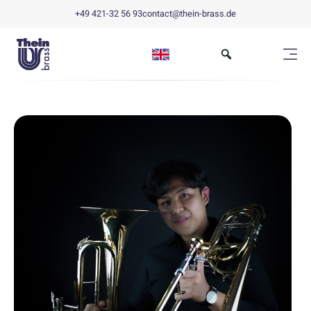
+49 421-32 56 93
contact@thein-brass.de