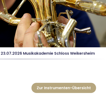
AMAHA – Make Waves
ass Pops“ mit Martin Reuthner 26.08.2026
– 23.07.2026 Musikakademie Schloss Weikersheim
 Mulhouse 16.07.2026 – 18.07.2026
AMAHA – Make Waves
ass Pops“ mit Martin Reuthner 26.08.2026
Zur Instrumenten-Übersicht