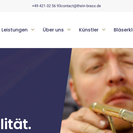
+49 421-32 56 93
contact@thein-brass.de
Leistungen
Über uns
Künstler
Bläserk
ität.